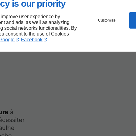
cy is our priority
 improve user experience by
Customize
nt and ads, as well as analyzing
ng social networks functionalities. By
tion
you consent to the use of Cookies
Google
Facebook
.
ure
à
écessiter
aulhe
âche.