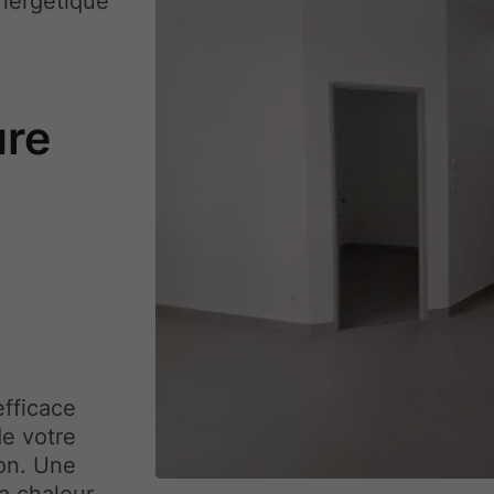
énergétique
ure
efficace
e votre
on. Une
a chaleur