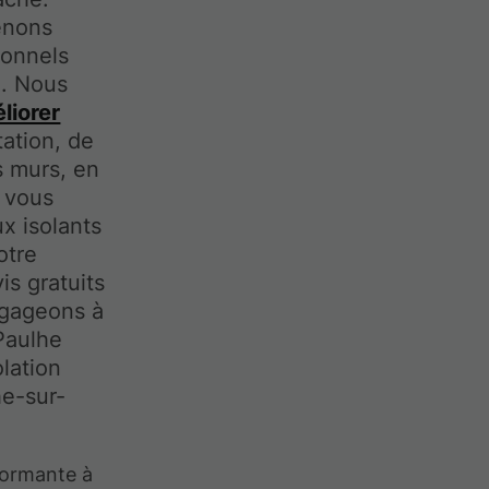
enons
ionnels
e. Nous
liorer
ation, de
es murs, en
s vous
x isolants
otre
s gratuits
ngageons à
Paulhe
lation
he-sur-
rformante à