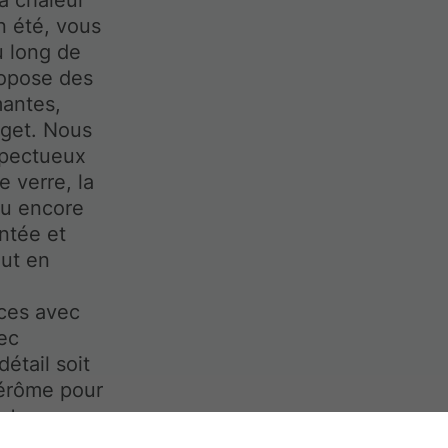
n été, vous
u long de
ropose des
mantes,
dget. Nous
espectueux
e verre, la
ou encore
entée et
out en
aces avec
vec
étail soit
Jérôme pour
nt-
ciez d’un